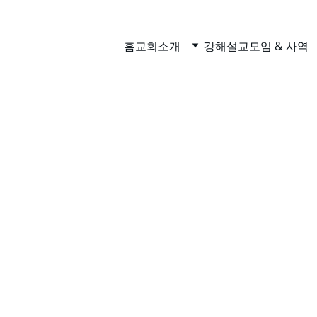
홈
교회소개
강해설교
모임 & 사역
교회역사
께서 세우시고 이끌어 가시는
 원웨이 교회의 걸어온 길
을 나눕니